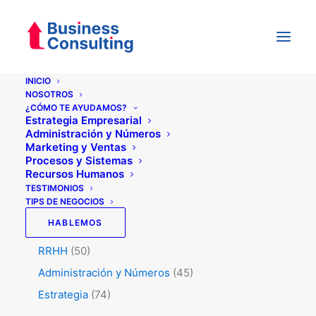
INICIO
NOSOTROS
¿CÓMO TE AYUDAMOS?
Categorías
Estrategia Empresarial
Administración y Números
Marketing y Ventas
Procesos y Sistemas
Testimonios
(5)
Recursos Humanos
Tips de Negocios
(345)
TESTIMONIOS
TIPS DE NEGOCIOS
Marketing y Ventas
(129)
HABLEMOS
Procesos y Sistemas
(47)
RRHH
(50)
Administración y Números
(45)
Estrategia
(74)