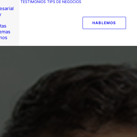
TESTIMONIOS
TIPS DE NEGOCIOS
esarial
y
HABLEMOS
tas
temas
nos