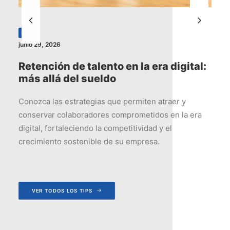
PROCESOS Y SISTEMAS
junio 22, 2026
la era digital:
Estandarizar sin robotizar
que empoderan a tu equip
miten atraer y
Descubre cómo crear procesos efici
metidos en la era
impulsen la autonomía, el compromiso
ividad y el
crecimiento sostenible de tu equipo.
mpresa.
VER TODOS LOS TIPS