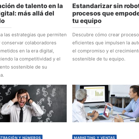
ción de talento en la
Estandarizar sin robot
igital: más allá del
procesos que empode
do
tu equipo
 las estrategias que permiten
Descubre cómo crear proces
y conservar colaboradores
eficientes que impulsen la au
etidos en la era digital,
el compromiso y el crecimient
ciendo la competitividad y el
sostenible de tu equipo.
ento sostenible de su
a.
STRACIÓN Y NÚMEROS
MARKETING Y VENTAS