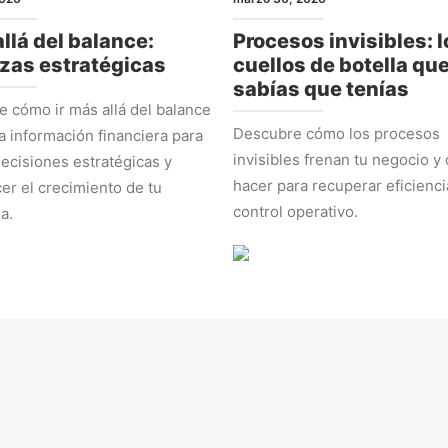
llá del balance:
Procesos invisibles: l
zas estratégicas
cuellos de botella qu
sabías que tenías
 cómo ir más allá del balance
Descubre cómo los procesos
la información financiera para
invisibles frenan tu negocio y
ecisiones estratégicas y
hacer para recuperar eficienci
cer el crecimiento de tu
control operativo.
a.
EGIA
ADMINISTRACIÓN Y NÚMEROS
 2026
marzo 2, 2026