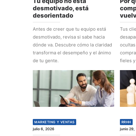
Tu equipo no está
Por q
desmotivado, está
comp
desorientado
vuel
Antes de creer que tu equipo está
Tus cli
desmotivado, revisa si sabe hacia
desapa
dónde va. Descubre cómo la claridad
ocultas
transforma el desempeño y el ánimo
comprad
de tu gente.
fieles y
MARKETING Y VENTAS
RRHH
julio 6, 2026
junio 29,