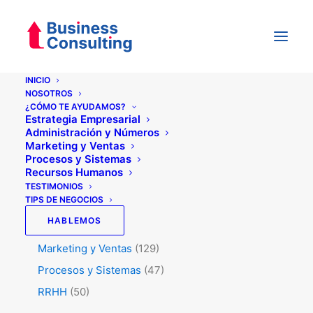
INICIO
NOSOTROS
¿CÓMO TE AYUDAMOS?
Categorías
Estrategia Empresarial
Administración y Números
Marketing y Ventas
Procesos y Sistemas
Testimonios
(5)
Recursos Humanos
Tips de Negocios
(345)
TESTIMONIOS
TIPS DE NEGOCIOS
Administración y Números
(45)
HABLEMOS
Estrategia
(74)
Marketing y Ventas
(129)
Procesos y Sistemas
(47)
RRHH
(50)