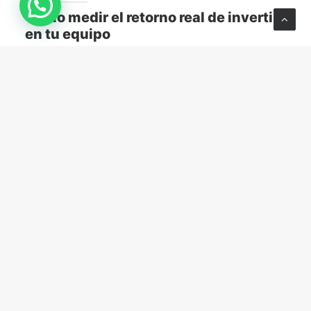
Cómo medir el retorno real de invertir
en tu equipo
Descubre cómo medir el retorno real de capacitar a
tu equipo y transformar el aprendizaje en resultados
concretos para tu empresa.
MARKETING Y VENTAS
abril 13, 2026