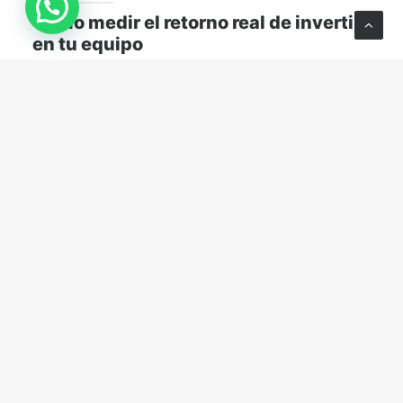
Cómo medir el retorno real de invertir
en tu equipo
Descubre cómo medir el retorno real de capacitar a
tu equipo y transformar el aprendizaje en resultados
concretos para tu empresa.
MARKETING Y VENTAS
abril 13, 2026