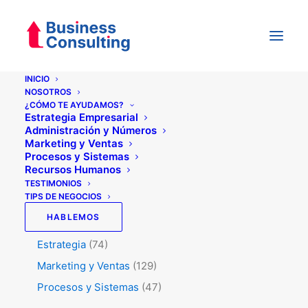
INICIO
NOSOTROS
¿CÓMO TE AYUDAMOS?
Categorías
Estrategia Empresarial
Administración y Números
Marketing y Ventas
Procesos y Sistemas
Testimonios
(5)
Recursos Humanos
Tips de Negocios
(345)
TESTIMONIOS
TIPS DE NEGOCIOS
RRHH
(50)
HABLEMOS
Administración y Números
(45)
Estrategia
(74)
Marketing y Ventas
(129)
Procesos y Sistemas
(47)