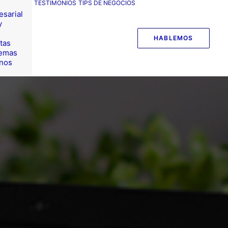
TESTIMONIOS
TIPS DE NEGOCIOS
esarial
y
HABLEMOS
tas
temas
nos