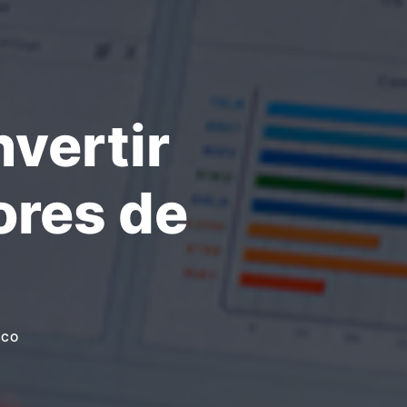
nvertir
ores de
UCO