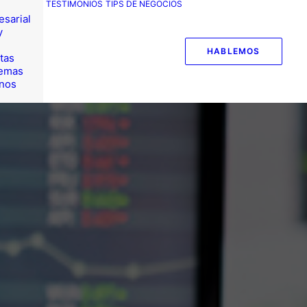
TESTIMONIOS
TIPS DE NEGOCIOS
esarial
y
HABLEMOS
tas
temas
nos