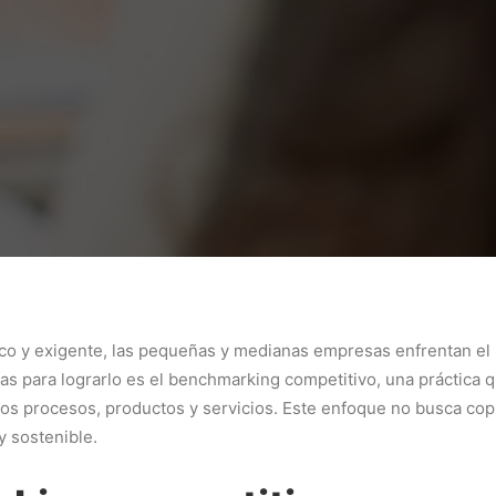
co y exigente, las pequeñas y medianas empresas enfrentan el 
vas para lograrlo es el benchmarking competitivo, una práctica q
pios procesos, productos y servicios. Este enfoque no busca cop
y sostenible.