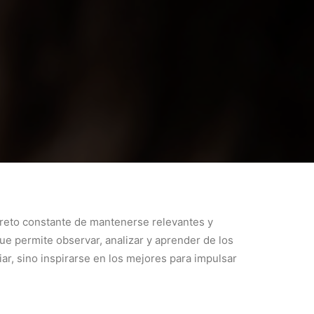
reto constante de mantenerse relevantes y
ue permite observar, analizar y aprender de los
iar, sino inspirarse en los mejores para impulsar