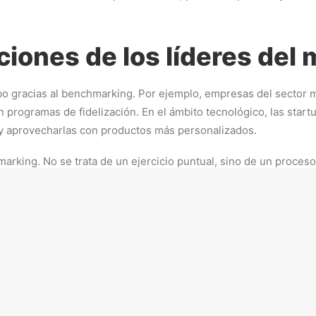
ciones de los líderes del
gracias al benchmarking. Por ejemplo, empresas del sector min
rogramas de fidelización. En el ámbito tecnológico, las startu
e y aprovecharlas con productos más personalizados.
marking. No se trata de un ejercicio puntual, sino de un proceso
, reconocido consultor en gestión: “La mejor manera de predecir
etitivo: anticiparse, adaptarse e innovar.
ue debes evitar
s, es importante evitar ciertos errores frecuentes. Uno de ell
o que funciona en una gran corporación puede no ser viable para
 lo ideal es hacerlo de manera periódica para mantener la infor