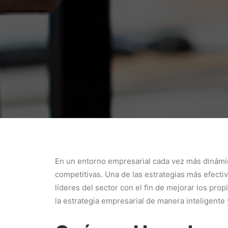
En un entorno empresarial cada vez más dinámi
competitivas. Una de las estrategias más efecti
líderes del sector con el fin de mejorar los pro
la estrategia empresarial de manera inteligente 