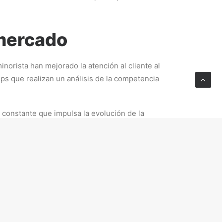
 mercado
orista han mejorado la atención al cliente al
ps que realizan un análisis de la competencia
 constante que impulsa la evolución de la
 el futuro es crearlo.” Esta frase resume
os es centrarse solo en copiar prácticas sin
 una pyme. Otro error habitual es realizar el
mación actualizada. Finalmente, no medir los