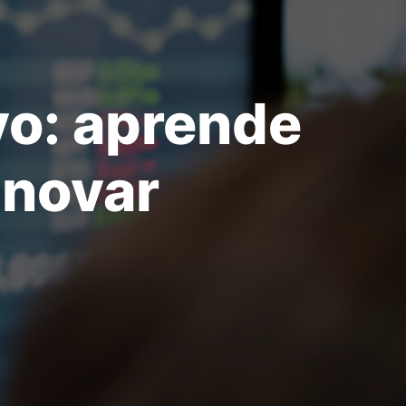
o: aprende
nnovar