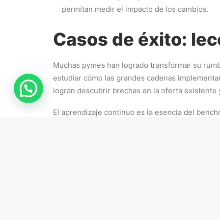
permitan medir el impacto de los cambios.
Casos de éxito: lec
Muchas pymes han logrado transformar su rumbo 
estudiar cómo las grandes cadenas implementan p
logran descubrir brechas en la oferta existent
El aprendizaje continuo es la esencia del bench
estrategia empresarial. Como dijo Peter Drucker
perfectamente el espíritu del benchmarking comp
Errores comunes q
Aunque el benchmarking ofrece grandes beneficio
considerar el contexto interno de la empresa. L
análisis de la competencia una sola vez, cuando