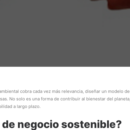
ambiental cobra cada vez más relevancia, diseñar un modelo de
. No solo es una forma de contribuir al bienestar del planeta,
ilidad a largo plazo.
 de negocio sostenible?