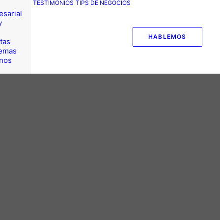
TESTIMONIOS
TIPS DE NEGOCIOS
esarial
y
HABLEMOS
tas
temas
nos