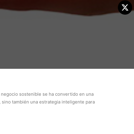
 negocio sostenible se ha convertido en una
 sino también una estrategia inteligente para