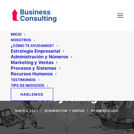
INICIO
NOSOTROS
¿CÓMO TE AYUDAMOS?
Estrategia Empresarial
Administración y Números
Marketing y Ventas
Procesos y Sistemas
Recursos Humanos
TESTIMONIOS
El poder del
TIPS DE NEGOCIOS
storytelling
HABLEMOS
MAYO 4, 2020
|
IN
MARKETING Y VENTAS
|
BY
ANDRÉS LUCO