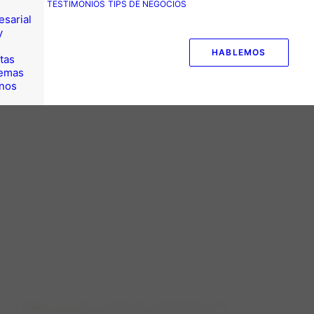
TESTIMONIOS
TIPS DE NEGOCIOS
esarial
y
HABLEMOS
tas
temas
nos