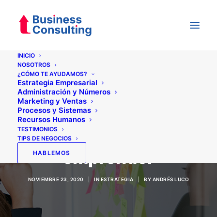
INICIO
NOSOTROS
¿CÓMO TE AYUDAMOS?
Estrategia Empresarial
Administración y Números
Marketing y Ventas
Procesos y Sistemas
Recursos Humanos
TESTIMONIOS
Ser precavido al
TIPS DE NEGOCIOS
emprender
HABLEMOS
NOVIEMBRE 23, 2020
|
IN
ESTRATEGIA
|
BY
ANDRÉS LUCO