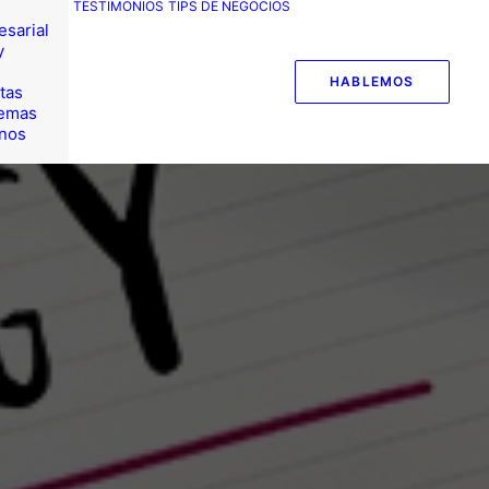
TESTIMONIOS
TIPS DE NEGOCIOS
esarial
y
HABLEMOS
tas
temas
nos