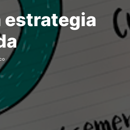
 estrategia
da
CO