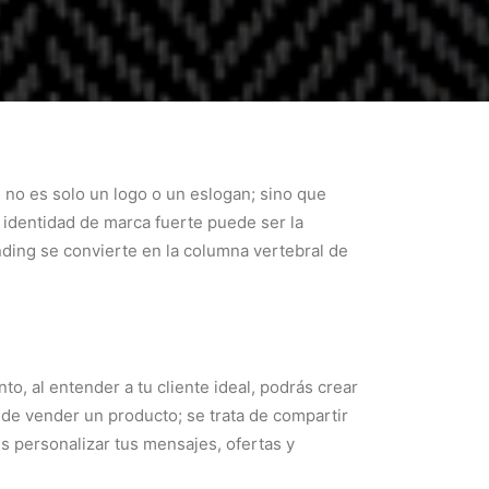
 no es solo un logo o un eslogan; sino que
identidad de marca fuerte puede ser la
nding se convierte en la columna vertebral de
to, al entender a tu cliente ideal, podrás crear
 de vender un producto; se trata de compartir
s personalizar tus mensajes, ofertas y