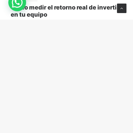
Cómo medir el retorno real de invertir
en tu equipo
Descubre cómo medir el retorno real de capacitar a
tu equipo y transformar el aprendizaje en resultados
concretos para tu empresa.
MARKETING Y VENTAS
abril 13, 2026