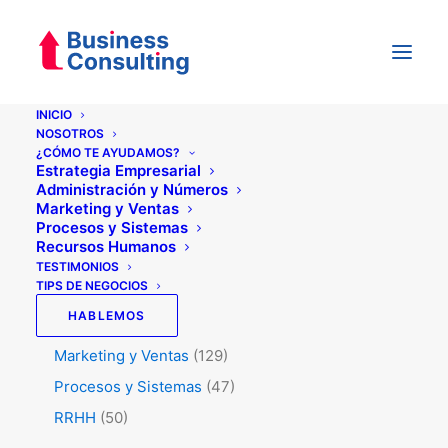
INICIO
NOSOTROS
¿CÓMO TE AYUDAMOS?
Categorías
Estrategia Empresarial
Administración y Números
Marketing y Ventas
Procesos y Sistemas
Testimonios
(5)
Recursos Humanos
Tips de Negocios
(345)
TESTIMONIOS
TIPS DE NEGOCIOS
Administración y Números
(45)
HABLEMOS
Estrategia
(74)
Marketing y Ventas
(129)
Procesos y Sistemas
(47)
RRHH
(50)