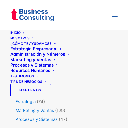
INICIO
NOSOTROS
¿CÓMO TE AYUDAMOS?
Categorías
Estrategia Empresarial
Administración y Números
Marketing y Ventas
Procesos y Sistemas
Testimonios
(5)
Recursos Humanos
Tips de Negocios
(345)
TESTIMONIOS
TIPS DE NEGOCIOS
RRHH
(50)
HABLEMOS
Administración y Números
(45)
Estrategia
(74)
Marketing y Ventas
(129)
Procesos y Sistemas
(47)