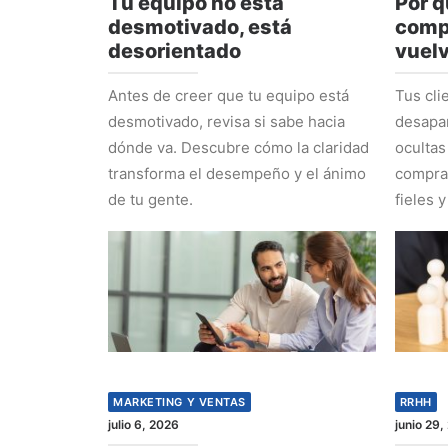
Tu equipo no está
Por q
desmotivado, está
comp
desorientado
vuel
Antes de creer que tu equipo está
Tus cli
desmotivado, revisa si sabe hacia
desapa
dónde va. Descubre cómo la claridad
ocultas
transforma el desempeño y el ánimo
comprad
de tu gente.
fieles y
MARKETING Y VENTAS
RRHH
julio 6, 2026
junio 29,