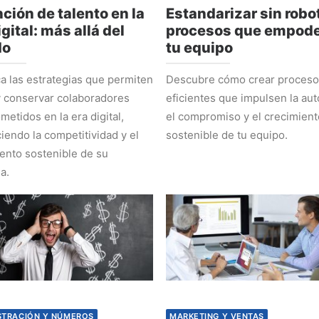
ción de talento en la
Estandarizar sin robot
igital: más allá del
procesos que empode
do
tu equipo
 las estrategias que permiten
Descubre cómo crear proces
y conservar colaboradores
eficientes que impulsen la au
etidos en la era digital,
el compromiso y el crecimient
ciendo la competitividad y el
sostenible de tu equipo.
ento sostenible de su
a.
STRACIÓN Y NÚMEROS
MARKETING Y VENTAS