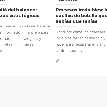
llá del balance:
Procesos invisibles: l
zas estratégicas
cuellos de botella qu
sabías que tenías
 cómo ir más allá del balance
Descubre cómo los procesos
la información financiera para
invisibles frenan tu negocio y
ecisiones estratégicas y
hacer para recuperar eficienci
cer el crecimiento de tu
control operativo.
a.
EGIA
ADMINISTRACIÓN Y NÚMEROS
 2026
marzo 2, 2026