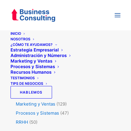
INICIO
NOSOTROS
¿CÓMO TE AYUDAMOS?
Categorías
Estrategia Empresarial
Administración y Números
Marketing y Ventas
Procesos y Sistemas
Testimonios
(5)
Recursos Humanos
Tips de Negocios
(345)
TESTIMONIOS
TIPS DE NEGOCIOS
Administración y Números
(45)
HABLEMOS
Estrategia
(74)
Marketing y Ventas
(129)
Procesos y Sistemas
(47)
RRHH
(50)