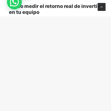
Cómo medir el retorno real de invertir
en tu equipo
Descubre cómo medir el retorno real de capacitar a
tu equipo y transformar el aprendizaje en resultados
concretos para tu empresa.
MARKETING Y VENTAS
abril 13, 2026