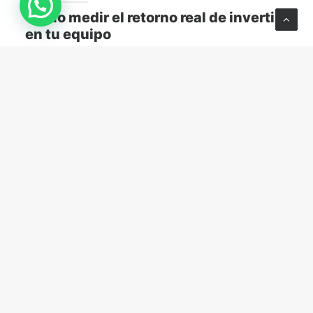
Cómo medir el retorno real de invertir
en tu equipo
Descubre cómo medir el retorno real de capacitar a
tu equipo y transformar el aprendizaje en resultados
concretos para tu empresa.
MARKETING Y VENTAS
abril 13, 2026