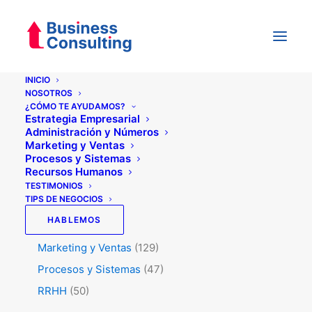
INICIO
NOSOTROS
¿CÓMO TE AYUDAMOS?
Categorías
Estrategia Empresarial
Administración y Números
Marketing y Ventas
Procesos y Sistemas
Testimonios
(5)
Recursos Humanos
Tips de Negocios
(345)
TESTIMONIOS
TIPS DE NEGOCIOS
Administración y Números
(45)
HABLEMOS
Estrategia
(74)
Marketing y Ventas
(129)
Procesos y Sistemas
(47)
RRHH
(50)