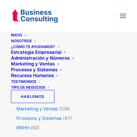
INICIO
NOSOTROS
¿CÓMO TE AYUDAMOS?
Categorías
Estrategia Empresarial
Administración y Números
Marketing y Ventas
Procesos y Sistemas
Testimonios
(5)
Recursos Humanos
Tips de Negocios
(345)
TESTIMONIOS
TIPS DE NEGOCIOS
Administración y Números
(45)
HABLEMOS
Estrategia
(74)
Marketing y Ventas
(129)
Procesos y Sistemas
(47)
RRHH
(50)