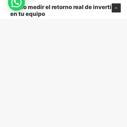
Cómo medir el retorno real de invertir
en tu equipo
Descubre cómo medir el retorno real de capacitar a
tu equipo y transformar el aprendizaje en resultados
concretos para tu empresa.
MARKETING Y VENTAS
abril 13, 2026