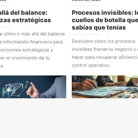
llá del balance:
Procesos invisibles: l
zas estratégicas
cuellos de botella qu
sabías que tenías
 cómo ir más allá del balance
Descubre cómo los procesos
la información financiera para
invisibles frenan tu negocio y
ecisiones estratégicas y
hacer para recuperar eficienci
cer el crecimiento de tu
control operativo.
a.
EGIA
ADMINISTRACIÓN Y NÚMEROS
 2026
marzo 2, 2026