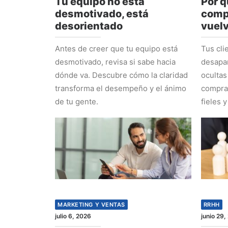
Tu equipo no está
Por q
desmotivado, está
comp
desorientado
vuel
Antes de creer que tu equipo está
Tus cli
desmotivado, revisa si sabe hacia
desapa
dónde va. Descubre cómo la claridad
ocultas
transforma el desempeño y el ánimo
comprad
de tu gente.
fieles y
MARKETING Y VENTAS
RRHH
julio 6, 2026
junio 29,