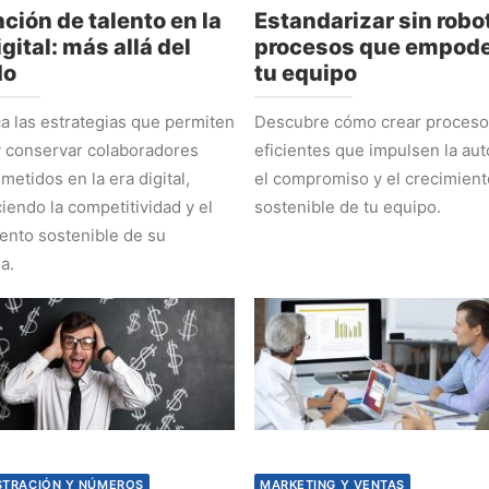
ción de talento en la
Estandarizar sin robot
igital: más allá del
procesos que empode
do
tu equipo
 las estrategias que permiten
Descubre cómo crear proces
y conservar colaboradores
eficientes que impulsen la au
etidos en la era digital,
el compromiso y el crecimient
ciendo la competitividad y el
sostenible de tu equipo.
ento sostenible de su
a.
STRACIÓN Y NÚMEROS
MARKETING Y VENTAS