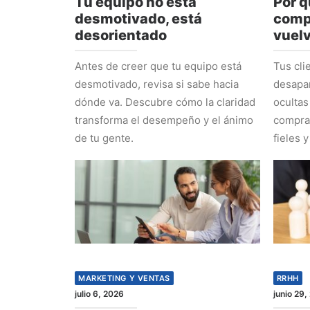
Tu equipo no está
Por q
desmotivado, está
comp
desorientado
vuel
Antes de creer que tu equipo está
Tus cli
desmotivado, revisa si sabe hacia
desapa
dónde va. Descubre cómo la claridad
ocultas
transforma el desempeño y el ánimo
comprad
de tu gente.
fieles y
MARKETING Y VENTAS
RRHH
julio 6, 2026
junio 29,