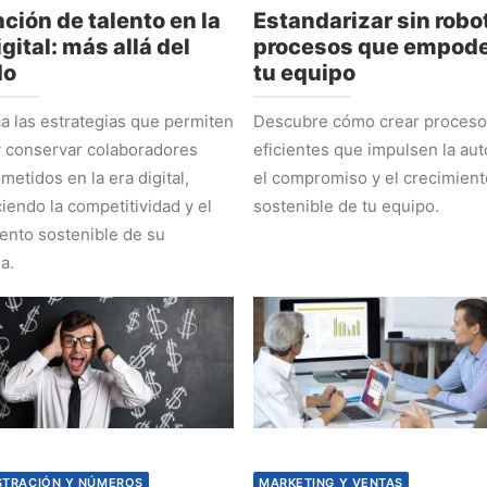
ción de talento en la
Estandarizar sin robot
igital: más allá del
procesos que empode
do
tu equipo
 las estrategias que permiten
Descubre cómo crear proces
y conservar colaboradores
eficientes que impulsen la au
etidos en la era digital,
el compromiso y el crecimient
ciendo la competitividad y el
sostenible de tu equipo.
ento sostenible de su
a.
STRACIÓN Y NÚMEROS
MARKETING Y VENTAS