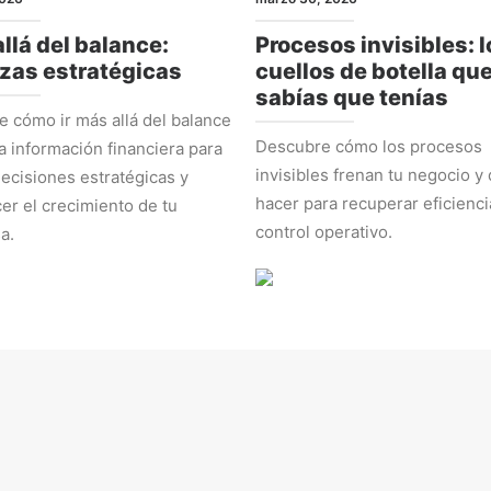
llá del balance:
Procesos invisibles: l
zas estratégicas
cuellos de botella qu
sabías que tenías
 cómo ir más allá del balance
Descubre cómo los procesos
la información financiera para
invisibles frenan tu negocio y
ecisiones estratégicas y
hacer para recuperar eficienci
cer el crecimiento de tu
control operativo.
a.
EGIA
ADMINISTRACIÓN Y NÚMEROS
 2026
marzo 2, 2026