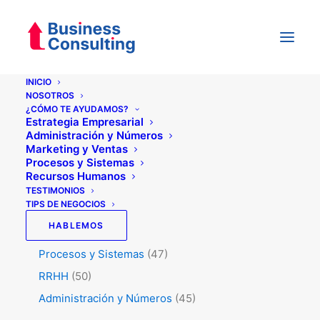
INICIO
NOSOTROS
¿CÓMO TE AYUDAMOS?
Categorías
Estrategia Empresarial
Administración y Números
Marketing y Ventas
Procesos y Sistemas
Testimonios
(5)
Recursos Humanos
Tips de Negocios
(345)
TESTIMONIOS
TIPS DE NEGOCIOS
Estrategia
(74)
HABLEMOS
Marketing y Ventas
(129)
Procesos y Sistemas
(47)
RRHH
(50)
Administración y Números
(45)