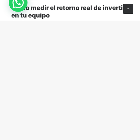
Cómo medir el retorno real de invertir
en tu equipo
Descubre cómo medir el retorno real de capacitar a
tu equipo y transformar el aprendizaje en resultados
concretos para tu empresa.
MARKETING Y VENTAS
abril 13, 2026