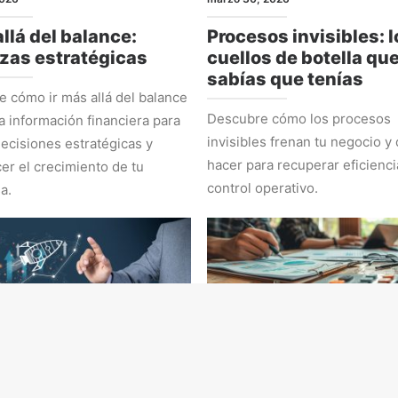
llá del balance:
Procesos invisibles: l
zas estratégicas
cuellos de botella qu
sabías que tenías
 cómo ir más allá del balance
Descubre cómo los procesos
la información financiera para
invisibles frenan tu negocio y
ecisiones estratégicas y
hacer para recuperar eficienci
cer el crecimiento de tu
control operativo.
a.
EGIA
ADMINISTRACIÓN Y NÚMEROS
 2026
marzo 2, 2026