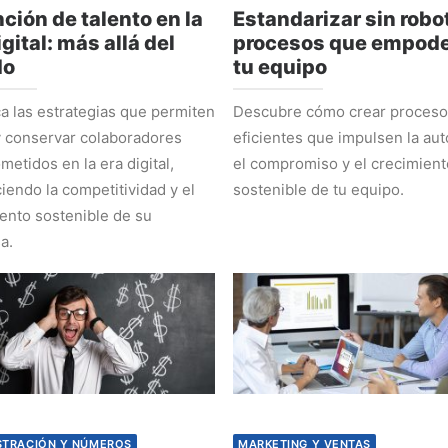
ción de talento en la
Estandarizar sin robot
igital: más allá del
procesos que empode
do
tu equipo
 las estrategias que permiten
Descubre cómo crear proces
y conservar colaboradores
eficientes que impulsen la au
etidos en la era digital,
el compromiso y el crecimient
ciendo la competitividad y el
sostenible de tu equipo.
ento sostenible de su
a.
STRACIÓN Y NÚMEROS
MARKETING Y VENTAS