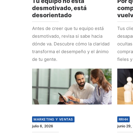
Tu equipo no está
Por q
desmotivado, está
comp
desorientado
vuel
Antes de creer que tu equipo está
Tus cli
desmotivado, revisa si sabe hacia
desapa
dónde va. Descubre cómo la claridad
ocultas
transforma el desempeño y el ánimo
comprad
de tu gente.
fieles y
MARKETING Y VENTAS
RRHH
julio 6, 2026
junio 29,