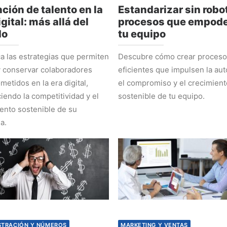
ción de talento en la
Estandarizar sin robot
igital: más allá del
procesos que empode
do
tu equipo
 las estrategias que permiten
Descubre cómo crear proces
y conservar colaboradores
eficientes que impulsen la au
etidos en la era digital,
el compromiso y el crecimient
ciendo la competitividad y el
sostenible de tu equipo.
ento sostenible de su
a.
STRACIÓN Y NÚMEROS
MARKETING Y VENTAS