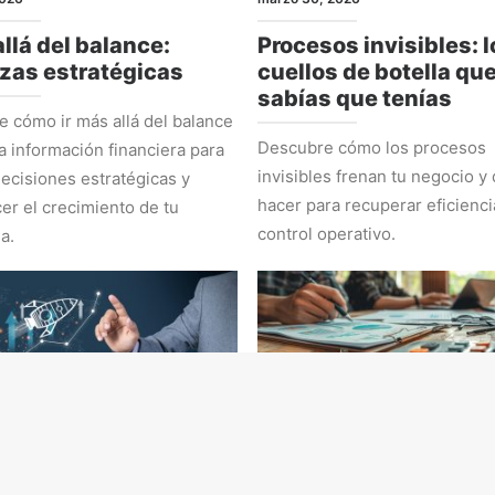
llá del balance:
Procesos invisibles: l
zas estratégicas
cuellos de botella qu
sabías que tenías
 cómo ir más allá del balance
Descubre cómo los procesos
la información financiera para
invisibles frenan tu negocio y
ecisiones estratégicas y
hacer para recuperar eficienci
cer el crecimiento de tu
control operativo.
a.
EGIA
ADMINISTRACIÓN Y NÚMEROS
 2026
marzo 2, 2026