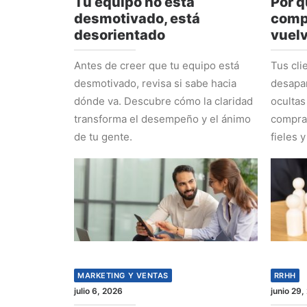
Tu equipo no está
Por q
desmotivado, está
comp
desorientado
vuel
Antes de creer que tu equipo está
Tus cli
desmotivado, revisa si sabe hacia
desapa
dónde va. Descubre cómo la claridad
ocultas
transforma el desempeño y el ánimo
comprad
de tu gente.
fieles y
MARKETING Y VENTAS
RRHH
julio 6, 2026
junio 29,