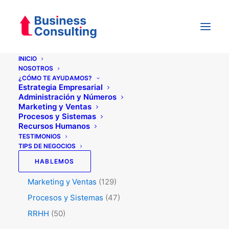
INICIO
NOSOTROS
¿CÓMO TE AYUDAMOS?
Categorías
Estrategia Empresarial
Administración y Números
Marketing y Ventas
Procesos y Sistemas
Testimonios
(5)
Recursos Humanos
Tips de Negocios
(345)
TESTIMONIOS
TIPS DE NEGOCIOS
Administración y Números
(45)
HABLEMOS
Estrategia
(74)
Marketing y Ventas
(129)
Procesos y Sistemas
(47)
RRHH
(50)