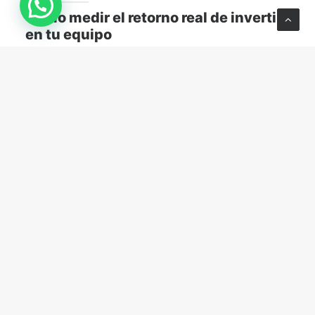
Cómo medir el retorno real de invertir
en tu equipo
Descubre cómo medir el retorno real de capacitar a
tu equipo y transformar el aprendizaje en resultados
concretos para tu empresa.
MARKETING Y VENTAS
abril 13, 2026