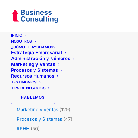
INICIO
NOSOTROS
¿CÓMO TE AYUDAMOS?
Categorías
Estrategia Empresarial
Administración y Números
Marketing y Ventas
Procesos y Sistemas
Testimonios
(5)
Recursos Humanos
Tips de Negocios
(345)
TESTIMONIOS
TIPS DE NEGOCIOS
Administración y Números
(45)
HABLEMOS
Estrategia
(74)
Marketing y Ventas
(129)
Procesos y Sistemas
(47)
RRHH
(50)