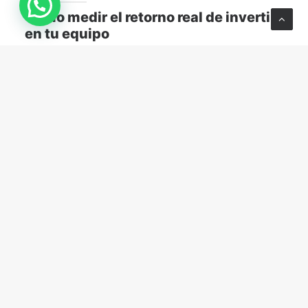
Cómo medir el retorno real de invertir
en tu equipo
Descubre cómo medir el retorno real de capacitar a
tu equipo y transformar el aprendizaje en resultados
concretos para tu empresa.
MARKETING Y VENTAS
abril 13, 2026