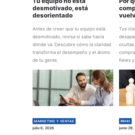
Tu equipo no está
Por q
desmotivado, está
comp
desorientado
vuel
Antes de creer que tu equipo está
Tus cli
desmotivado, revisa si sabe hacia
desapa
dónde va. Descubre cómo la claridad
ocultas
transforma el desempeño y el ánimo
comprad
de tu gente.
fieles y
MARKETING Y VENTAS
RRHH
julio 6, 2026
junio 29,