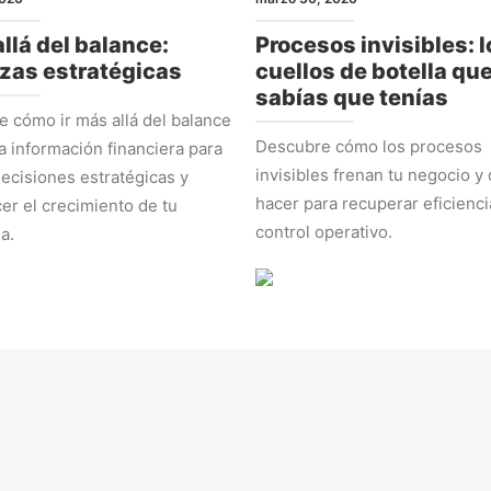
llá del balance:
Procesos invisibles: l
zas estratégicas
cuellos de botella qu
sabías que tenías
 cómo ir más allá del balance
Descubre cómo los procesos
la información financiera para
invisibles frenan tu negocio y
ecisiones estratégicas y
hacer para recuperar eficienci
cer el crecimiento de tu
control operativo.
a.
EGIA
ADMINISTRACIÓN Y NÚMEROS
 2026
marzo 2, 2026