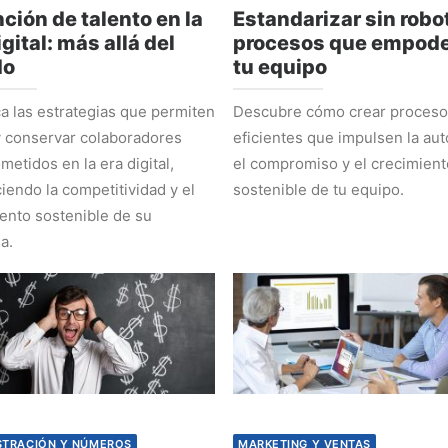
ción de talento en la
Estandarizar sin robot
igital: más allá del
procesos que empode
do
tu equipo
 las estrategias que permiten
Descubre cómo crear proces
y conservar colaboradores
eficientes que impulsen la au
etidos en la era digital,
el compromiso y el crecimient
ciendo la competitividad y el
sostenible de tu equipo.
ento sostenible de su
a.
STRACIÓN Y NÚMEROS
MARKETING Y VENTAS