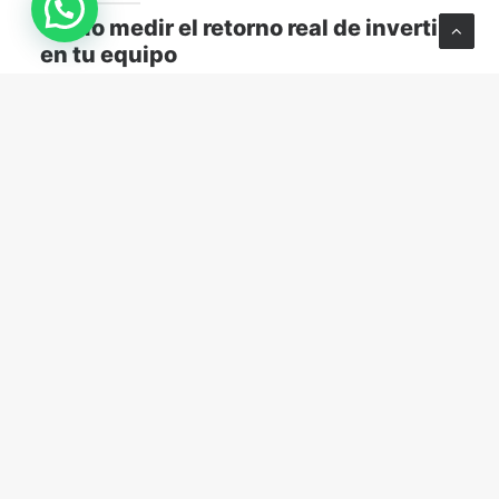
Cómo medir el retorno real de invertir
en tu equipo
Descubre cómo medir el retorno real de capacitar a
tu equipo y transformar el aprendizaje en resultados
concretos para tu empresa.
MARKETING Y VENTAS
abril 13, 2026