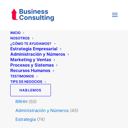
INICIO
NOSOTROS
¿CÓMO TE AYUDAMOS?
Categorías
Estrategia Empresarial
Administración y Números
Marketing y Ventas
Procesos y Sistemas
Testimonios
(5)
Recursos Humanos
Tips de Negocios
(345)
TESTIMONIOS
TIPS DE NEGOCIOS
Marketing y Ventas
(129)
HABLEMOS
Procesos y Sistemas
(47)
RRHH
(50)
Administración y Números
(45)
Estrategia
(74)