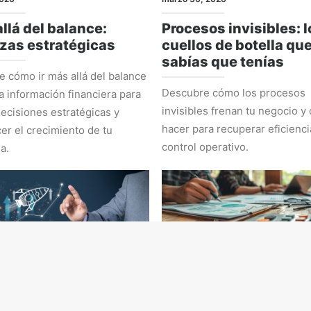
llá del balance:
Procesos invisibles: l
zas estratégicas
cuellos de botella qu
sabías que tenías
 cómo ir más allá del balance
Descubre cómo los procesos
la información financiera para
invisibles frenan tu negocio y
ecisiones estratégicas y
hacer para recuperar eficienci
cer el crecimiento de tu
control operativo.
a.
EGIA
ADMINISTRACIÓN Y NÚMEROS
 2026
marzo 2, 2026