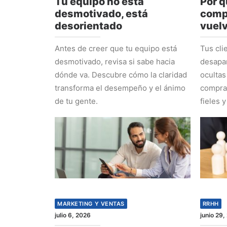
Tu equipo no está
Por q
desmotivado, está
comp
desorientado
vuel
Antes de creer que tu equipo está
Tus cli
desmotivado, revisa si sabe hacia
desapa
dónde va. Descubre cómo la claridad
ocultas
transforma el desempeño y el ánimo
comprad
de tu gente.
fieles y
MARKETING Y VENTAS
RRHH
julio 6, 2026
junio 29,