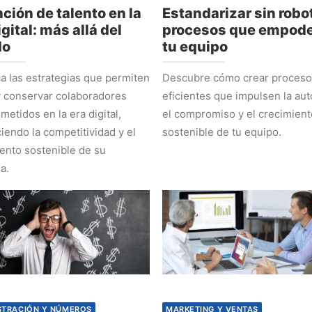
ción de talento en la
Estandarizar sin robot
igital: más allá del
procesos que empode
do
tu equipo
 las estrategias que permiten
Descubre cómo crear proces
y conservar colaboradores
eficientes que impulsen la au
etidos en la era digital,
el compromiso y el crecimient
ciendo la competitividad y el
sostenible de tu equipo.
ento sostenible de su
a.
STRACIÓN Y NÚMEROS
MARKETING Y VENTAS