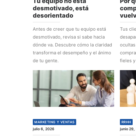
Tu equipo no está
Por q
desmotivado, está
comp
desorientado
vuel
Antes de creer que tu equipo está
Tus cli
desmotivado, revisa si sabe hacia
desapa
dónde va. Descubre cómo la claridad
ocultas
transforma el desempeño y el ánimo
comprad
de tu gente.
fieles y
MARKETING Y VENTAS
RRHH
julio 6, 2026
junio 29,