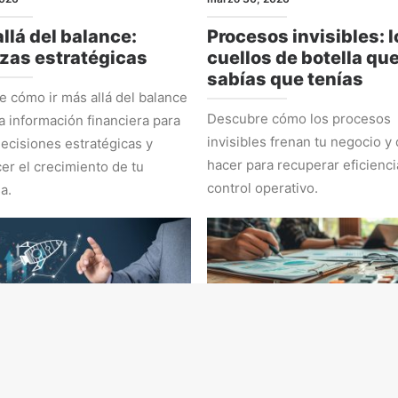
llá del balance:
Procesos invisibles: l
zas estratégicas
cuellos de botella qu
sabías que tenías
 cómo ir más allá del balance
Descubre cómo los procesos
la información financiera para
invisibles frenan tu negocio y
ecisiones estratégicas y
hacer para recuperar eficienci
cer el crecimiento de tu
control operativo.
a.
EGIA
ADMINISTRACIÓN Y NÚMEROS
 2026
marzo 2, 2026