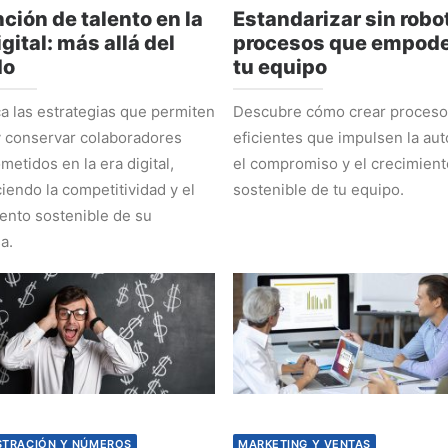
ción de talento en la
Estandarizar sin robot
igital: más allá del
procesos que empode
do
tu equipo
 las estrategias que permiten
Descubre cómo crear proces
y conservar colaboradores
eficientes que impulsen la au
etidos en la era digital,
el compromiso y el crecimient
ciendo la competitividad y el
sostenible de tu equipo.
ento sostenible de su
a.
STRACIÓN Y NÚMEROS
MARKETING Y VENTAS