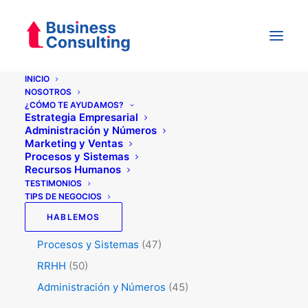
INICIO
NOSOTROS
¿CÓMO TE AYUDAMOS?
Categorías
Estrategia Empresarial
Administración y Números
Marketing y Ventas
Procesos y Sistemas
Testimonios
(5)
Recursos Humanos
Tips de Negocios
(345)
TESTIMONIOS
TIPS DE NEGOCIOS
Estrategia
(74)
HABLEMOS
Marketing y Ventas
(129)
Procesos y Sistemas
(47)
RRHH
(50)
Administración y Números
(45)