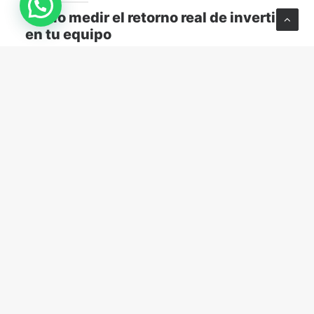
Cómo medir el retorno real de invertir
en tu equipo
Descubre cómo medir el retorno real de capacitar a
tu equipo y transformar el aprendizaje en resultados
concretos para tu empresa.
MARKETING Y VENTAS
abril 13, 2026