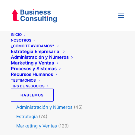
INICIO
NOSOTROS
¿CÓMO TE AYUDAMOS?
Categorías
Estrategia Empresarial
Administración y Números
Marketing y Ventas
Procesos y Sistemas
Testimonios
(5)
Recursos Humanos
Tips de Negocios
(345)
TESTIMONIOS
TIPS DE NEGOCIOS
Procesos y Sistemas
(47)
HABLEMOS
RRHH
(50)
Administración y Números
(45)
Estrategia
(74)
Marketing y Ventas
(129)