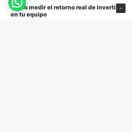
Cómo medir el retorno real de invertir
en tu equipo
Descubre cómo medir el retorno real de capacitar a
tu equipo y transformar el aprendizaje en resultados
concretos para tu empresa.
MARKETING Y VENTAS
abril 13, 2026