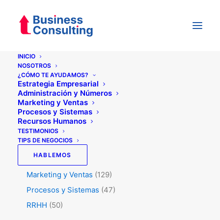
INICIO
NOSOTROS
¿CÓMO TE AYUDAMOS?
Categorías
Estrategia Empresarial
Administración y Números
Marketing y Ventas
Procesos y Sistemas
Testimonios
(5)
Recursos Humanos
Tips de Negocios
(345)
TESTIMONIOS
TIPS DE NEGOCIOS
Administración y Números
(45)
HABLEMOS
Estrategia
(74)
Marketing y Ventas
(129)
Procesos y Sistemas
(47)
RRHH
(50)