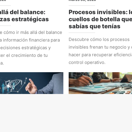
llá del balance:
Procesos invisibles: l
zas estratégicas
cuellos de botella qu
sabías que tenías
 cómo ir más allá del balance
Descubre cómo los procesos
la información financiera para
invisibles frenan tu negocio y
ecisiones estratégicas y
hacer para recuperar eficienci
cer el crecimiento de tu
control operativo.
a.
EGIA
ADMINISTRACIÓN Y NÚMEROS
 2026
marzo 2, 2026