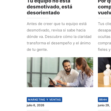
Tu equipo no está
Por q
desmotivado, está
comp
desorientado
vuel
Antes de creer que tu equipo está
Tus cli
desmotivado, revisa si sabe hacia
desapa
dónde va. Descubre cómo la claridad
ocultas
transforma el desempeño y el ánimo
comprad
de tu gente.
fieles y
MARKETING Y VENTAS
RRHH
julio 6, 2026
junio 29,