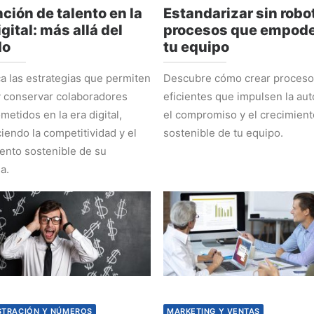
ción de talento en la
Estandarizar sin robot
igital: más allá del
procesos que empode
do
tu equipo
 las estrategias que permiten
Descubre cómo crear proces
y conservar colaboradores
eficientes que impulsen la au
etidos en la era digital,
el compromiso y el crecimient
ciendo la competitividad y el
sostenible de tu equipo.
ento sostenible de su
a.
STRACIÓN Y NÚMEROS
MARKETING Y VENTAS