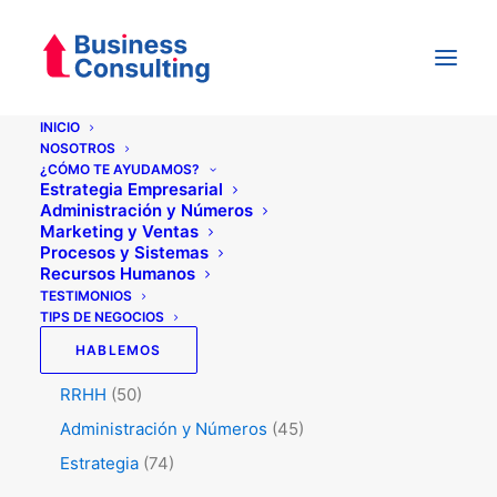
INICIO
NOSOTROS
¿CÓMO TE AYUDAMOS?
Categorías
Estrategia Empresarial
Administración y Números
Marketing y Ventas
Procesos y Sistemas
Testimonios
(5)
Recursos Humanos
Tips de Negocios
(345)
TESTIMONIOS
TIPS DE NEGOCIOS
Marketing y Ventas
(129)
HABLEMOS
Procesos y Sistemas
(47)
RRHH
(50)
Administración y Números
(45)
Estrategia
(74)