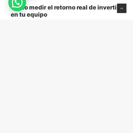
Cómo medir el retorno real de invertir
en tu equipo
Descubre cómo medir el retorno real de capacitar a
tu equipo y transformar el aprendizaje en resultados
concretos para tu empresa.
MARKETING Y VENTAS
abril 13, 2026