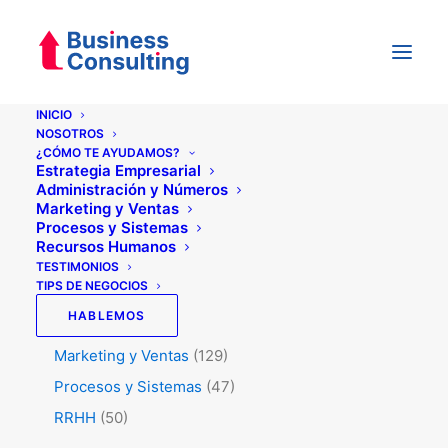
INICIO
NOSOTROS
¿CÓMO TE AYUDAMOS?
Categorías
Estrategia Empresarial
Administración y Números
Marketing y Ventas
Procesos y Sistemas
Testimonios
(5)
Recursos Humanos
Tips de Negocios
(345)
TESTIMONIOS
TIPS DE NEGOCIOS
Administración y Números
(45)
HABLEMOS
Estrategia
(74)
Marketing y Ventas
(129)
Procesos y Sistemas
(47)
RRHH
(50)