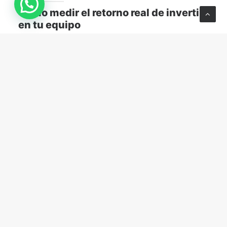
Cómo medir el retorno real de invertir
en tu equipo
Descubre cómo medir el retorno real de capacitar a
tu equipo y transformar el aprendizaje en resultados
concretos para tu empresa.
MARKETING Y VENTAS
abril 13, 2026