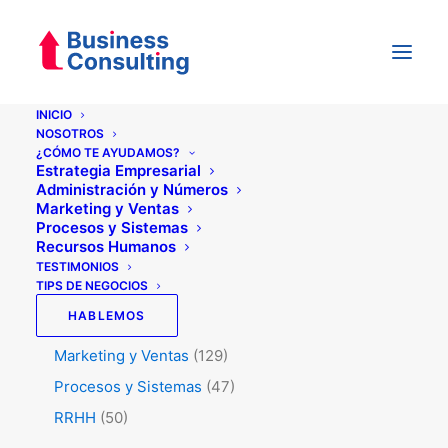
INICIO
NOSOTROS
¿CÓMO TE AYUDAMOS?
Categorías
Estrategia Empresarial
Administración y Números
Marketing y Ventas
Procesos y Sistemas
Testimonios
(5)
Recursos Humanos
Tips de Negocios
(345)
TESTIMONIOS
TIPS DE NEGOCIOS
Administración y Números
(45)
HABLEMOS
Estrategia
(74)
Marketing y Ventas
(129)
Procesos y Sistemas
(47)
RRHH
(50)