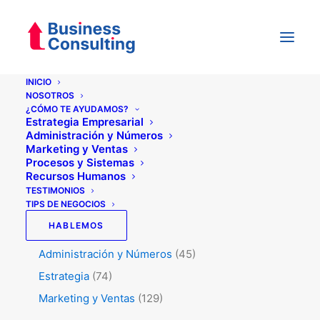
INICIO
NOSOTROS
¿CÓMO TE AYUDAMOS?
Categorías
Estrategia Empresarial
Administración y Números
Marketing y Ventas
Procesos y Sistemas
Testimonios
(5)
Recursos Humanos
Tips de Negocios
(345)
TESTIMONIOS
TIPS DE NEGOCIOS
Procesos y Sistemas
(47)
HABLEMOS
RRHH
(50)
Administración y Números
(45)
Estrategia
(74)
Marketing y Ventas
(129)