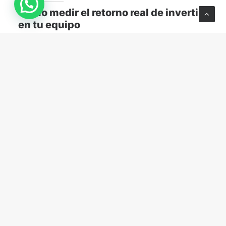
Cómo medir el retorno real de invertir
en tu equipo
Descubre cómo medir el retorno real de capacitar a
tu equipo y transformar el aprendizaje en resultados
concretos para tu empresa.
MARKETING Y VENTAS
abril 13, 2026