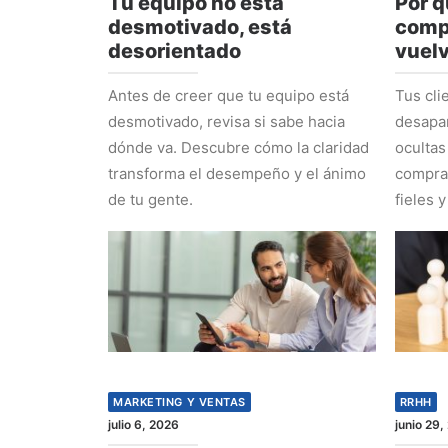
Tu equipo no está
Por q
desmotivado, está
comp
desorientado
vuel
Antes de creer que tu equipo está
Tus cli
desmotivado, revisa si sabe hacia
desapa
dónde va. Descubre cómo la claridad
ocultas
transforma el desempeño y el ánimo
comprad
de tu gente.
fieles y
MARKETING Y VENTAS
RRHH
julio 6, 2026
junio 29,