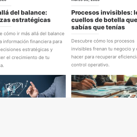
llá del balance:
Procesos invisibles: l
zas estratégicas
cuellos de botella qu
sabías que tenías
 cómo ir más allá del balance
Descubre cómo los procesos
la información financiera para
invisibles frenan tu negocio y
ecisiones estratégicas y
hacer para recuperar eficienci
cer el crecimiento de tu
control operativo.
a.
EGIA
ADMINISTRACIÓN Y NÚMEROS
 2026
marzo 2, 2026