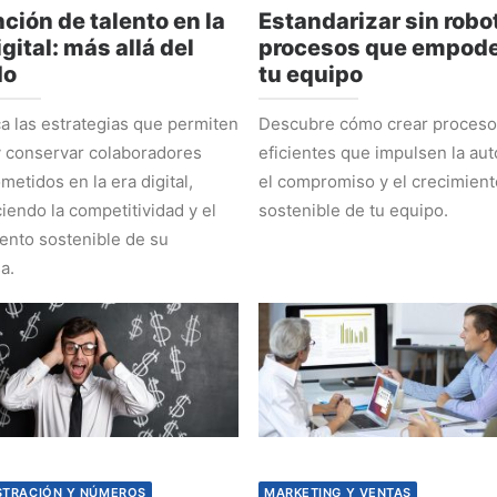
ción de talento en la
Estandarizar sin robot
igital: más allá del
procesos que empode
do
tu equipo
 las estrategias que permiten
Descubre cómo crear proces
y conservar colaboradores
eficientes que impulsen la au
etidos en la era digital,
el compromiso y el crecimient
ciendo la competitividad y el
sostenible de tu equipo.
ento sostenible de su
a.
STRACIÓN Y NÚMEROS
MARKETING Y VENTAS