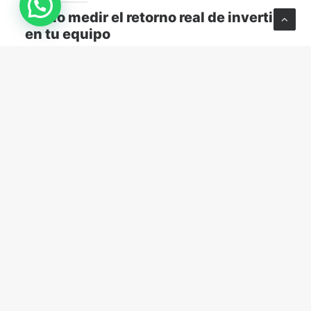
Cómo medir el retorno real de invertir
en tu equipo
Descubre cómo medir el retorno real de capacitar a
tu equipo y transformar el aprendizaje en resultados
concretos para tu empresa.
MARKETING Y VENTAS
abril 13, 2026