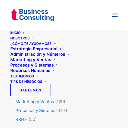
INICIO
NOSOTROS
¿CÓMO TE AYUDAMOS?
Categorías
Estrategia Empresarial
Administración y Números
Marketing y Ventas
Procesos y Sistemas
Testimonios
(5)
Recursos Humanos
Tips de Negocios
(345)
TESTIMONIOS
TIPS DE NEGOCIOS
Administración y Números
(45)
HABLEMOS
Estrategia
(74)
Marketing y Ventas
(129)
Procesos y Sistemas
(47)
RRHH
(50)