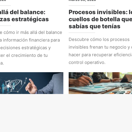
llá del balance:
Procesos invisibles: l
zas estratégicas
cuellos de botella qu
sabías que tenías
 cómo ir más allá del balance
Descubre cómo los procesos
la información financiera para
invisibles frenan tu negocio y
ecisiones estratégicas y
hacer para recuperar eficienci
cer el crecimiento de tu
control operativo.
a.
EGIA
ADMINISTRACIÓN Y NÚMEROS
 2026
marzo 2, 2026