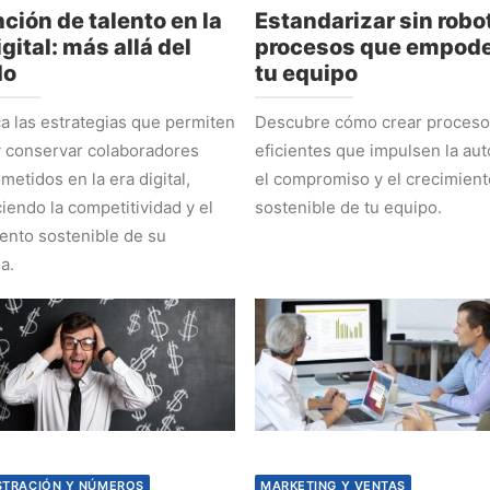
ción de talento en la
Estandarizar sin robot
igital: más allá del
procesos que empode
do
tu equipo
 las estrategias que permiten
Descubre cómo crear proces
y conservar colaboradores
eficientes que impulsen la au
etidos en la era digital,
el compromiso y el crecimient
ciendo la competitividad y el
sostenible de tu equipo.
ento sostenible de su
a.
STRACIÓN Y NÚMEROS
MARKETING Y VENTAS