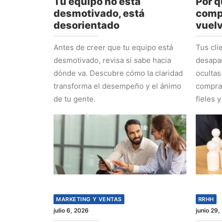
Tu equipo no está
Por q
desmotivado, está
comp
desorientado
vuel
Antes de creer que tu equipo está
Tus cli
desmotivado, revisa si sabe hacia
desapa
dónde va. Descubre cómo la claridad
ocultas
transforma el desempeño y el ánimo
comprad
de tu gente.
fieles y
MARKETING Y VENTAS
RRHH
julio 6, 2026
junio 29,