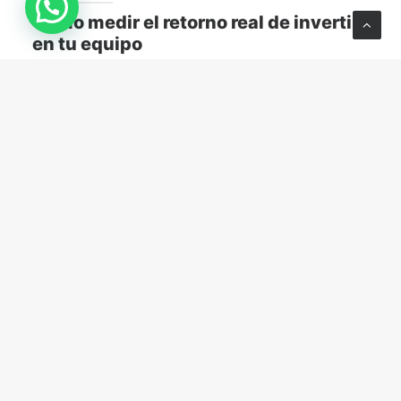
Cómo medir el retorno real de invertir
en tu equipo
Descubre cómo medir el retorno real de capacitar a
tu equipo y transformar el aprendizaje en resultados
concretos para tu empresa.
MARKETING Y VENTAS
abril 13, 2026