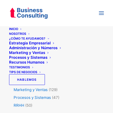
INICIO
NOSOTROS
¿CÓMO TE AYUDAMOS?
Categorías
Estrategia Empresarial
Administración y Números
Marketing y Ventas
Procesos y Sistemas
Testimonios
(5)
Recursos Humanos
Tips de Negocios
(345)
TESTIMONIOS
TIPS DE NEGOCIOS
Administración y Números
(45)
HABLEMOS
Estrategia
(74)
Marketing y Ventas
(129)
Procesos y Sistemas
(47)
RRHH
(50)