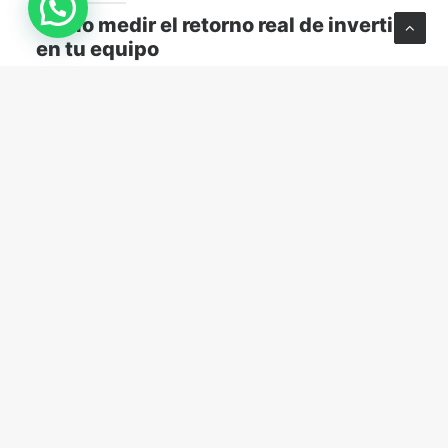
Cómo medir el retorno real de invertir
en tu equipo
Descubre cómo medir el retorno real de capacitar a
tu equipo y transformar el aprendizaje en resultados
concretos para tu empresa.
MARKETING Y VENTAS
abril 13, 2026