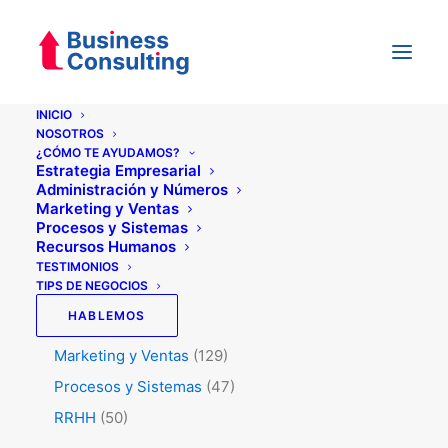
INICIO
NOSOTROS
¿CÓMO TE AYUDAMOS?
Categorías
Estrategia Empresarial
Administración y Números
Marketing y Ventas
Procesos y Sistemas
Testimonios
(5)
Recursos Humanos
Tips de Negocios
(345)
TESTIMONIOS
TIPS DE NEGOCIOS
Administración y Números
(45)
HABLEMOS
Estrategia
(74)
Marketing y Ventas
(129)
Procesos y Sistemas
(47)
RRHH
(50)