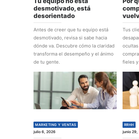
Tu equipo no está
Por q
desmotivado, está
comp
desorientado
vuel
Antes de creer que tu equipo está
Tus cli
desmotivado, revisa si sabe hacia
desapa
dónde va. Descubre cómo la claridad
ocultas
transforma el desempeño y el ánimo
comprad
de tu gente.
fieles y
MARKETING Y VENTAS
RRHH
julio 6, 2026
junio 29,