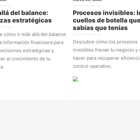
llá del balance:
Procesos invisibles: l
zas estratégicas
cuellos de botella qu
sabías que tenías
 cómo ir más allá del balance
Descubre cómo los procesos
la información financiera para
invisibles frenan tu negocio y
ecisiones estratégicas y
hacer para recuperar eficienci
cer el crecimiento de tu
control operativo.
a.
EGIA
ADMINISTRACIÓN Y NÚMEROS
 2026
marzo 2, 2026