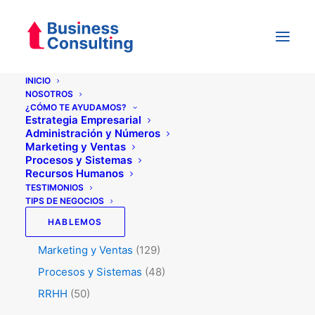
INICIO
NOSOTROS
¿CÓMO TE AYUDAMOS?
Categorías
Estrategia Empresarial
Administración y Números
Marketing y Ventas
Procesos y Sistemas
Testimonios
(5)
Recursos Humanos
Tips de Negocios
(346)
TESTIMONIOS
TIPS DE NEGOCIOS
Administración y Números
(45)
HABLEMOS
Estrategia
(74)
Marketing y Ventas
(129)
Procesos y Sistemas
(48)
RRHH
(50)