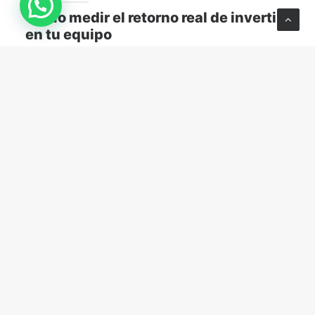
Cómo medir el retorno real de invertir
en tu equipo
Descubre cómo medir el retorno real de capacitar a
tu equipo y transformar el aprendizaje en resultados
concretos para tu empresa.
MARKETING Y VENTAS
abril 13, 2026