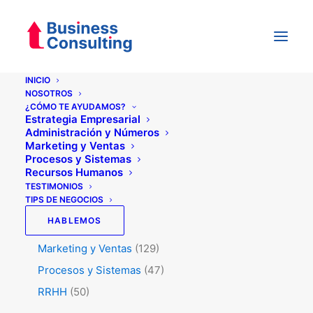
INICIO
NOSOTROS
¿CÓMO TE AYUDAMOS?
Categorías
Estrategia Empresarial
Administración y Números
Marketing y Ventas
Procesos y Sistemas
Testimonios
(5)
Recursos Humanos
Tips de Negocios
(345)
TESTIMONIOS
TIPS DE NEGOCIOS
Administración y Números
(45)
HABLEMOS
Estrategia
(74)
Marketing y Ventas
(129)
Procesos y Sistemas
(47)
RRHH
(50)